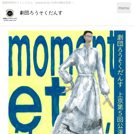
団体WEBサイトシステム - powered by
CoRich舞台芸術！-
T
menu
劇団ろうそくだんす
o
g
g
l
e
n
a
v
i
g
a
t
i
o
n